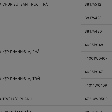
Ộ CHỤP BỤI BÁN TRỤC, TRÁI
3817A512
3817A428
3817A430
4605B948
Ộ KẸP PHANH ĐĨA, PHẢI
41001W040P
4605B947
Ộ KẸP PHANH ĐĨA, TRÁI
41011W040P
Ộ TRỢ LỰC PHANH
47210W050P