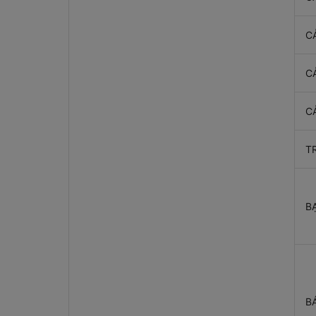
C
C
C
T
B
B