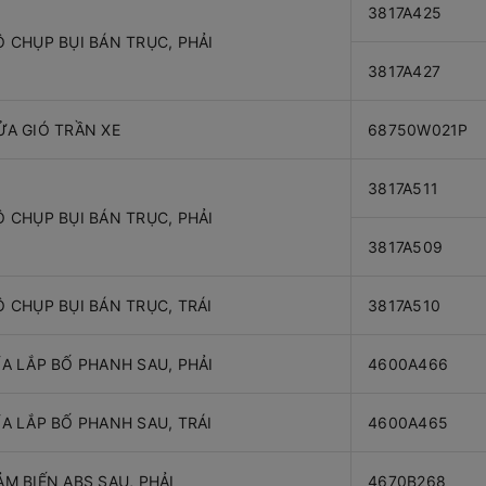
3817A425
Ộ CHỤP BỤI BÁN TRỤC, PHẢI
3817A427
ỬA GIÓ TRẦN XE
68750W021P
3817A511
Ộ CHỤP BỤI BÁN TRỤC, PHẢI
3817A509
Ộ CHỤP BỤI BÁN TRỤC, TRÁI
3817A510
ĨA LẮP BỐ PHANH SAU, PHẢI
4600A466
ĨA LẮP BỐ PHANH SAU, TRÁI
4600A465
ẢM BIẾN ABS SAU, PHẢI
4670B268