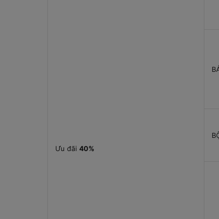
B
B
Ưu đãi
40%