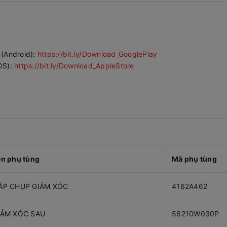
 (Android):
https://bit.ly/Download_GooglePlay
OS):
https://bit.ly/Download_AppleStore
ên phụ tùng
Mã phụ tùng
ẮP CHỤP GIẢM XÓC
4162A462
IẢM XÓC SAU
56210W030P