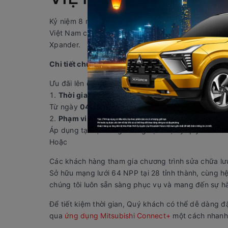
Kỷ niệm 8 năm Xpander ra mắt thị trường và cột mốc
Việt Nam cùng các nhà phân phối (NPP) mang đến c
Xpander.
Chi tiết chương trình:
Ưu đãi lên đến 80% cho hơn 80 phụ tùng sửa chữa 
Thời gian áp dụng:
Từ ngày
04/09/2025
đến hết ngày
30/11/2025.
Phạm vi chương trình:
Áp dụng tại hệ thống xưởng dịch vụ ủy quyền của M
Hoặc
Các khách hàng tham gia chương trình sửa chữa lư
Sở hữu mạng lưới 64 NPP tại 28 tỉnh thành, cùng hệ
chúng tôi luôn sẵn sàng phục vụ và mang đến sự hà
Để tiết kiệm thời gian, Quý khách có thể dễ dàng đ
qua
ứng dụng Mitsubishi Connect+
một cách nhanh c