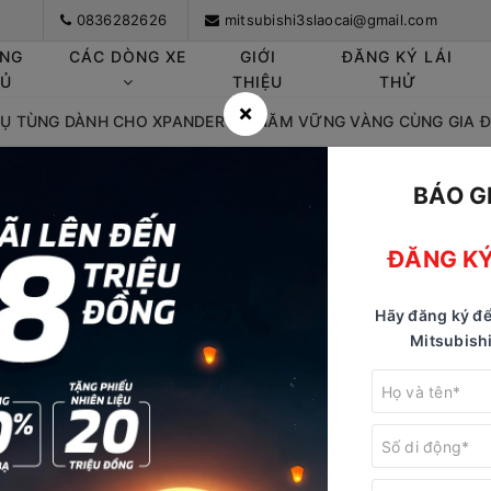
0836282626
mitsubishi3slaocai@gmail.com
ANG
CÁC DÒNG XE
GIỚI
ĐĂNG KÝ LÁI
HỦ
THIỆU
THỬ
×
Ụ TÙNG DÀNH CHO XPANDER – 8 NĂM VỮNG VÀNG CÙNG GIA Đ
BÁO G
 PHỤ TÙNG DÀNH CHO XPANDER 
NG CÙNG GIA ĐÌNH VIỆT
ĐĂNG KÝ
 DUY TÙNG
Ngày đăng: 07/09/2025
Hãy đăng ký để
Mitsubishi
 ĐÃI PHỤ TÙNG DÀNH C
 VỮNG VÀNG CÙNG GIA Đ