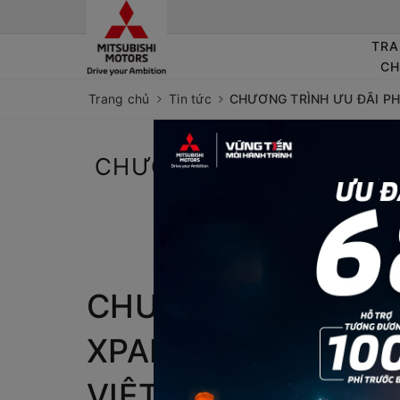
TR
C
Trang chủ
Tin tức
CHƯƠNG TRÌNH ƯU ĐÃI PH
CHƯƠNG TRÌNH ƯU ĐÃI
NĂM VỮNG VÀ
Tác giả:
TRỊNH
CHƯƠNG TRÌNH ƯU
XPANDER – 8 NĂM
VIỆT