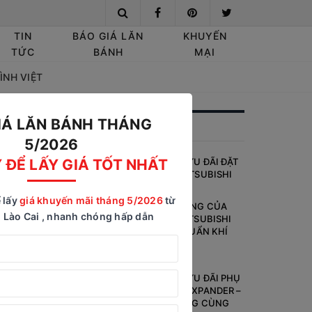
TIN
BÁO GIÁ LĂN
KHUYẾN
TỨC
BÁNH
MẠI
ÌNH VIỆT
IÁ LĂN BÁNH THÁNG
– 8
ĐỪNG BỎ LỠ
5/2026
CHƯƠNG TRÌNH ƯU ĐÃI ĐẶT
 ĐỂ LẤY GIÁ TỐT NHẤT
HÀNG SỚM XE MITSUBISHI
DESTINATOR
 lấy
giá khuyến mãi tháng 5/2026
từ
KHẢ NĂNG ĐÁP ỨNG CỦA
 Lào Cai , nhanh chóng hấp dẫn
CÁC DÒNG XE MITSUBISHI
HO
VỚI CÁC TIÊU CHUẨN KHÍ
THẢI
ÌNH
CHƯƠNG TRÌNH ƯU ĐÃI PHỤ
TÙNG DÀNH CHO XPANDER –
8 NĂM VỮNG VÀNG CÙNG