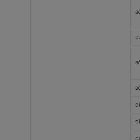
B
C
B
B
Đ
Đ
C