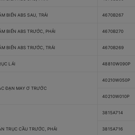
ẢM BIẾN ABS SAU, TRÁI
4670B267
ẢM BIẾN ABS TRƯỚC, PHẢI
4670B270
ẢM BIẾN ABS TRƯỚC, TRÁI
4670B269
RỤC LÁI
48810W090P
40210W050P
ẠC ĐẠN MAY Ơ TRƯỚC
40210W010P
3815A714
ÁN TRỤC CẦU TRƯỚC, PHẢI
3815A716