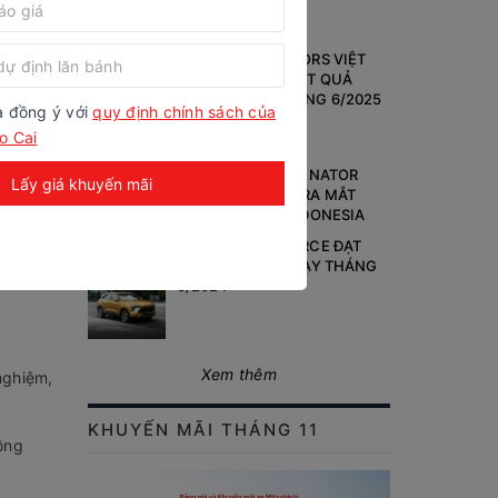
GIA ĐÌNH VIỆT
i Motors
MITSUBISHI MOTORS VIỆT
NAM CÔNG BỐ KẾT QUẢ
KINH DOANH THÁNG 6/2025
à đồng ý với
quy định chính sách của
o Cai
MITSUBISHI DESTINATOR
Lấy giá khuyến mãi
HOÀN TOÀN MỚI RA MẮT
TOÀN CẦU TẠI INDONESIA
XPANDER VÀ XFORCE ĐẠT
TOP 3 XE BÁN CHẠY THÁNG
3/2024
Xem thêm
nghiệm,
KHUYẾN MÃI THÁNG 11
hông