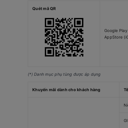
Quét mã QR
Google Play
AppStore (i
(*) Danh mục phụ tùng được áp dụng
Khuyến mãi dành cho khách hàng
T
N
G