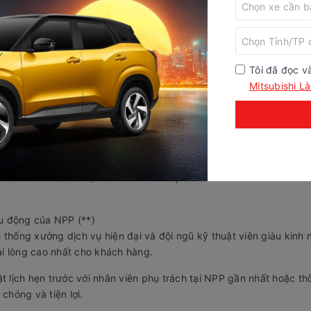
 120.000 xe được các gia đình Việt tin tưởng lựa chọn, Mitsubish
hương trình tri ân đặc biệt dành cho các khách hàng sử dụng xe
Tôi đã đọc v
Mitsubishi Là
(*) của xe Xpander.
itsubishi Motors Việt Nam trên toàn quốc.
u động của NPP (**)
 thống xưởng dịch vụ hiện đại và đội ngũ kỹ thuật viên giàu kinh 
i lòng cao nhất cho khách hàng.
ặt lịch hẹn trước với nhân viên phụ trách tại NPP gần nhất hoặc t
hóng và tiện lợi.