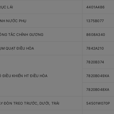
RỤC LÁI
4401A486
ÌNH NƯỚC PHỤ
1375B077
ÔNG TẮC CHỈNH GƯƠNG
8608A340
ỤM QUẠT ĐIỀU HÒA
7842A210
7820B374
Ộ ĐIỀU KHIỂN HT ĐIỀU HÒA
7820B049XA
7820B048XA
AY ĐÒN TREO TRƯỚC, DƯỚI, TRÁI
54501W070P